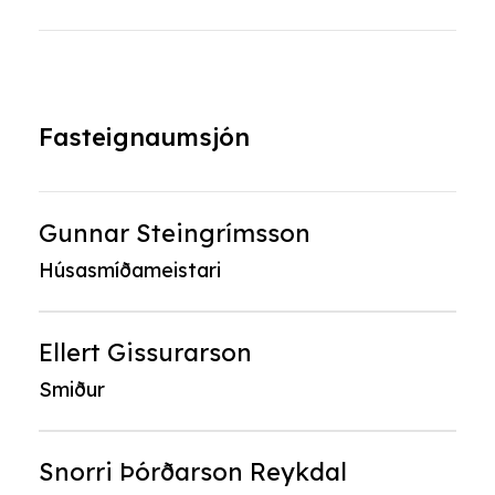
Fasteignaumsjón
Gunnar Steingrímsson
Húsasmíðameistari
Ellert Gissurarson
Smiður
Snorri Þórðarson Reykdal