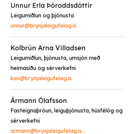
Unnur Erla Þóroddsdóttir
Leigumiðlun og þjónusta
unnur@brynjaleigufelag.is
Kolbrún Arna Villadsen
Leigumiðlun, þjónusta, umsjón með
heimasíðu og sérverkefni
kav@brynjaleigufelag.is
Ármann Ólafsson
Fasteignaþróun, leiguþjónusta, húsfélög og
sérverkefni
armann@brynjaleigufelag.is