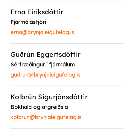
Erna Eiríksdóttir
Fjármálastjóri
erna@brynjaleigufelag.is
Guðrún Eggertsdóttir
Sérfræðingur í fjármálum
gudrun@brynjaleigufelag.is
Kolbrún Sigurjónsdóttir
Bókhald og afgreiðsla
kolbrun@brynjaleigufelag.is