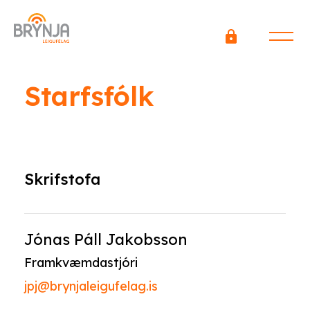
Starfsfólk
Skrifstofa
Jónas Páll Jakobsson
Framkvæmdastjóri
jpj@brynjaleigufelag.is