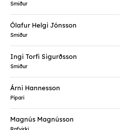
Smiður
Ólafur Helgi Jónsson
Smiður
Ingi Torfi Sigurðsson
Smiður
Árni Hannesson
Pípari
Magnús Magnússon
Rafvirki